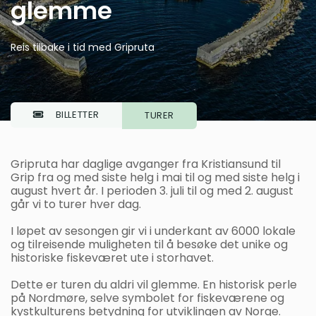
glemme
Reis tilbake i tid med Gripruta
BILLETTER
TURER
Gripruta har daglige avganger fra Kristiansund til
Grip fra og med siste helg i mai til og med siste helg i
august hvert år. I perioden 3. juli til og med 2. august
går vi to turer hver dag.
I løpet av sesongen gir vi i underkant av 6000 lokale
og tilreisende muligheten til å besøke det unike og
historiske fiskeværet ute i storhavet.
Dette er turen du aldri vil glemme. En historisk perle
på Nordmøre, selve symbolet for fiskeværene og
kystkulturens betydning for utviklingen av Norge.