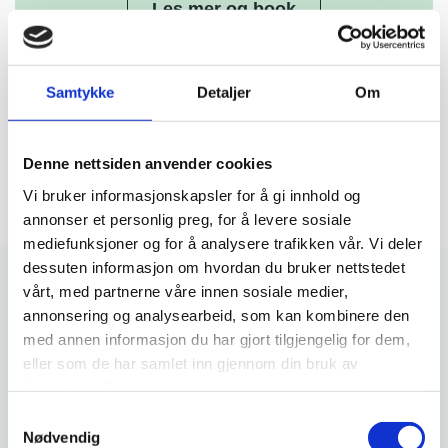
Samtykke
Detaljer
Om
Nyttig informasjon
Denne nettsiden anvender cookies
Vi bruker informasjonskapsler for å gi innhold og
annonser et personlig preg, for å levere sosiale
mediefunksjoner og for å analysere trafikken vår. Vi deler
dessuten informasjon om hvordan du bruker nettstedet
vårt, med partnerne våre innen sosiale medier,
annonsering og analysearbeid, som kan kombinere den
med annen informasjon du har gjort tilgjengelig for dem,
Hund og kjæledyr må være i bur eller veske under
eller som de har samlet inn gjennom din bruk av
overfarten. Transportveske settes på gulv/dekk.
tjenestene deres.
Eventuelle unntak avgjøres av mannskapet. Husk
Samtykkevalg
båndtvang og vær årvåken for fuglelivet. Hund er
Nødvendig