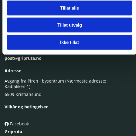
Tillat alle
Gripruta - Kristiansund kommunale Sundbåtvesen KF
Tillat utvalg
Ta kontakt
Ikke tillat
928 51 744
post@gripruta.no
Adresse
Avgang fra Piren i bysentrum (Nærmeste adresse:
Kaibakken 1)
6509 Kristiansund
Vilkår og betingelser
Facebook

Gripruta