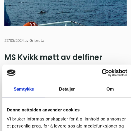
27/05/2024
av Gripruta
MS Kvikk møtt av delfiner
På vei til Grip i dag passerte MS Kvikk en stor flokk springere
Passasjerer og mannskap fikk i dag et minneverdig møte
Samtykke
Detaljer
Om
med en flokk på kanskje 150 springere. Sannsynligvis var det
Kvitskjeving.
Kvitskjeving kan bli 2,8 meter lange, hunnene noe mindre
Denne nettsiden anvender cookies
enn hannene. De kan bli opptil 30 år gamle og lever av fisk,
Vi bruker informasjonskapsler for å gi innhold og annonser
men også blekksprut. Arten er fredet.
et personlig preg, for å levere sosiale mediefunksjoner og
Været var også fantastisk! Se bilder nedenfor.