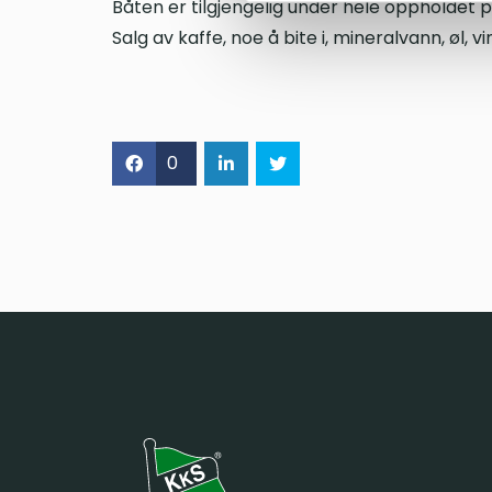
Båten er tilgjengelig under hele oppholdet 
Salg av kaffe, noe å bite i, mineralvann, øl, v
0