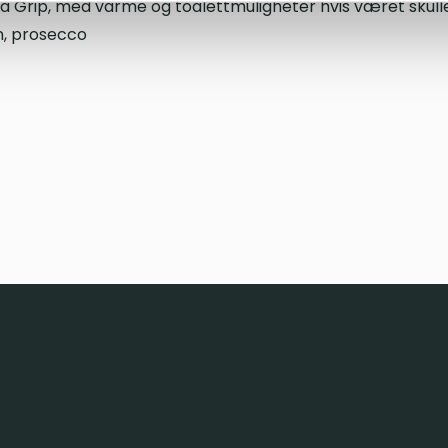
på Grip, med varme og toalettmuligheter hvis været skulle
in, prosecco