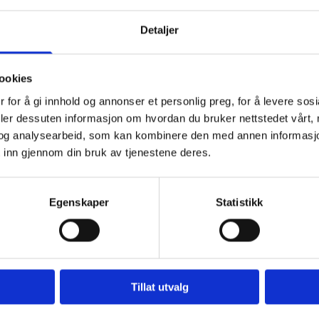
Detaljer
ookies
 for å gi innhold og annonser et personlig preg, for å levere sos
deler dessuten informasjon om hvordan du bruker nettstedet vårt,
og analysearbeid, som kan kombinere den med annen informasjon d
 inn gjennom din bruk av tjenestene deres.
ureres
Egenskaper
Statistikk
e stengt.
Tillat utvalg
ig. Ta gjerne en kaffe og lefse i solveggen på kaia.