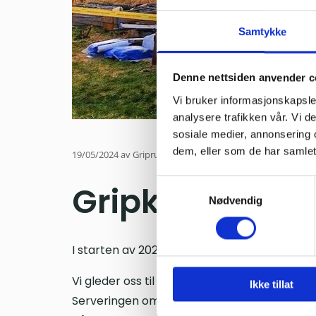
Samtykke
Denne nettsiden anvender c
Vi bruker informasjonskapsler
analysere trafikken vår. Vi 
sosiale medier, annonsering 
dem, eller som de har samlet
19/05/2024
av Gripruta
Samtykkevalg
Gripkroa resta
Nødvendig
I starten av 2024-sesongen er kroa desverr
Vi gleder oss til nytt tak og bordkledning.
Ikke tillat
Serveringen om bord på MS Kvikk går som vanl