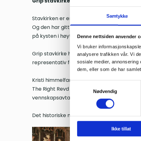
Grip stavkirke
er den eneste stavkirken som 
Samtykke
Stavkirken er en åndelig støtte for mennesker
Og den har gitt ly og reddet gripværingene
på kysten i høytidsstunder.
Denne nettsiden anvender c
Vi bruker informasjonskapsler
Grip stavkirke har stått lengst av alle bygg 
analysere trafikken vår. Vi 
representativ for de fleste stavkirker og de
sosiale medier, annonsering 
dem, eller som de har samlet
Kristi himmelfartsdag 29. mai 2025 møttes O
Samtykkevalg
The Right Revd Dr Helen-Ann Hartley, biskop
Nødvendig
vennskapsavtale mellom bispedømmene.
Det historiske møtet og signeringen fant sted
Ikke tillat