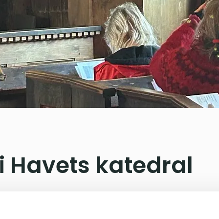
 i Havets katedral
re biskoper samlet på Grip