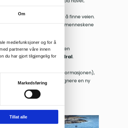
 for fiskere som lever og dør på havet.
Om
fra havet er den en hjelp for å finne veien.
rske kirke tjener den fortsatt menneskene
iale mediefunksjoner og for å
 Selv om kirken er liten, er den
 med partnerne våre innen
ed rette kalles
Havets katedral
.
u har gjort tilgjengelig for
rkebiskopen av Nidaros før reformasjonen),
or å feire gudstjeneste og signere en ny
Markedsføring
ip stavkirke!
Tillat alle