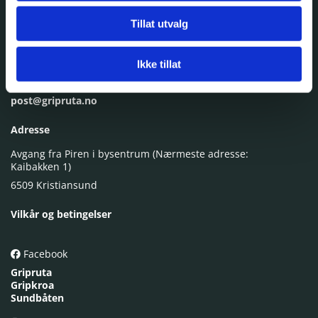
Gripruta - Kristiansund kommunale Sundbåtvesen KF
Tillat utvalg
Ta kontakt
Ikke tillat
928 51 744
post@gripruta.no
Adresse
Avgang fra Piren i bysentrum (Nærmeste adresse:
Kaibakken 1)
6509 Kristiansund
Vilkår og betingelser
Facebook

Gripruta
Gripkroa
Sundbåten