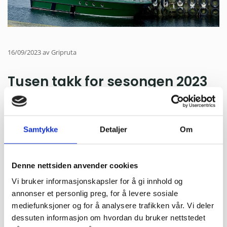
16/09/2023
av Gripruta
Tusen takk for sesongen 2023
For en sommer vi har hatt, og for en sesong det har vært!
Opplevelser og inntrykk har stått i kø, og vi er stolte over
Samtykke
Detaljer
Om
gjennomføringen vi har hatt.
Tusen hjertelig takk til alle som reiste med oss, og takk til
Denne nettsiden anvender cookies
alle som har bidratt til minner og gleder!
Vi bruker informasjonskapsler for å gi innhold og
Vi hviler ikke. Planlegging av 2024 er allerede i gang! Da skal
annonser et personlig preg, for å levere sosiale
vi drive Gripkroa også.
mediefunksjoner og for å analysere trafikken vår. Vi deler
dessuten informasjon om hvordan du bruker nettstedet
Vi ønsker alle en riktig god høst og vinter!