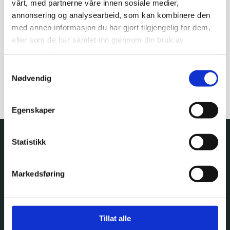
vårt, med partnerne våre innen sosiale medier,
annonsering og analysearbeid, som kan kombinere den
Hilsen alle oss i KKS Gripruta!
med annen informasjon du har gjort tilgjengelig for dem,
eller som de har samlet inn gjennom din bruk av
tjenestene deres.
Samtykkevalg
0
Nødvendig
Egenskaper
Statistikk
Markedsføring
Tillat alle