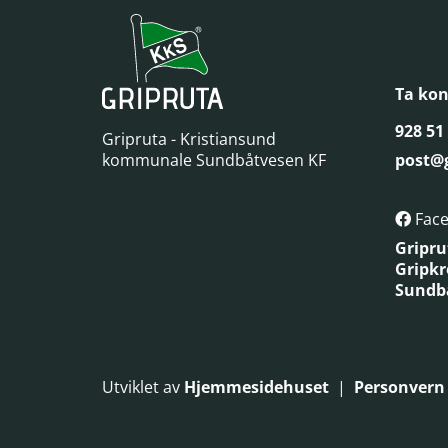
Ta kon
928 51
Gripruta - Kristiansund
kommunale Sundbåtvesen KF
post@g
Fac

Gripru
Gripkr
Sundb
Utviklet av
Hjemmesidehuset
|
Personvern