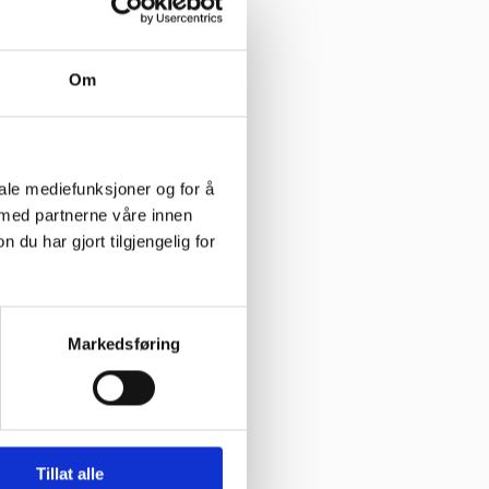
Om
iale mediefunksjoner og for å
 med partnerne våre innen
u har gjort tilgjengelig for
erie.
Markedsføring
tus i forkant av årets sesong.
Tillat alle