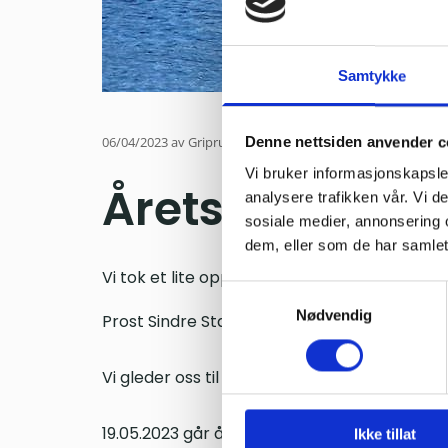
Samtykke
06/04/2023
av Gripruta
Denne nettsiden anvender c
Vi bruker informasjonskapsler
Årets første tur
analysere trafikken vår. Vi 
sosiale medier, annonsering 
dem, eller som de har samlet
Vi tok et lite opphold i renoveringen av far
Samtykkevalg
Nødvendig
Prost Sindre Stabell Kulø tok en sjekk av det
Vi gleder oss til oppstart av sesongen 2023!
19.05.2023 går årets første offisielle tur til Gr
Ikke tillat