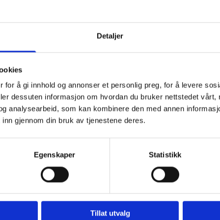
Detaljer
ookies
 for å gi innhold og annonser et personlig preg, for å levere sos
 til paradis
deler dessuten informasjon om hvordan du bruker nettstedet vårt,
og analysearbeid, som kan kombinere den med annen informasjon d
 inn gjennom din bruk av tjenestene deres.
tøyet, og satte kursen til Grip med Gripværinger på påskef
Egenskaper
Statistikk
 aller helligste i Grip Stavkirke, og mannskapet sjekket sta
ip.
Tillat utvalg