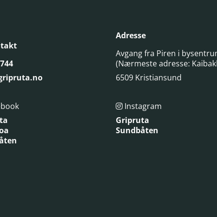
Adresse
takt
Avgang fra Piren i bysentr
 744
(Nærmeste adresse: Kaibak
ripruta.no
6509 Kristiansund
ebook
Instagram

ta
Gripruta
oa
Sundbåten
åten