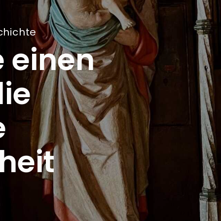
chichte
e einen
die
e
heit