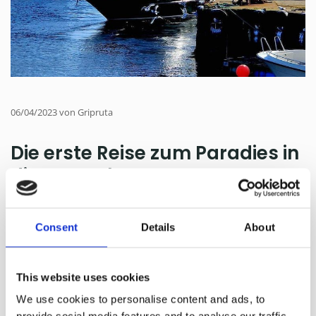
06/04/2023
von Gripruta
Die erste Reise zum Paradies in
diesem Jahr
Wir haben eine kurze pause bei der renovierung des
schiffes eingelegt und sind mit einigen Gripværinger zum
Consent
Details
About
Osterurlaub nach Grip gefahren.
Prost Sindre Stabell Kulø überprüfte das Heiligste in der Grip
This website uses cookies
Stabkirche und die Crew überprüfte den Status vor Beginn
We use cookies to personalise content and ads, to
der diesjährigen Saison.