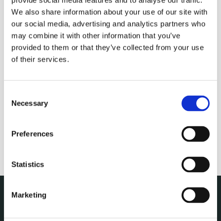
provide social media features and to analyse our traffic.
Wir freuen uns auf den Start der Saison 2023!
We also share information about your use of our site with
Die erste offizielle Reise nach Grip des Jahres findet am 19.
our social media, advertising and analytics partners who
Mai 2023 statt.
may combine it with other information that you’ve
TICKETVERKAUF beginnt am 19. April 2023!
provided to them or that they’ve collected from your use
Wir wünschen allen ein frohes Osterfest, ob auf dem
of their services.
Festland oder auf See.
Foto: Bollis Thomassen
Consent
Necessary
Selection
Preferences
0
Statistics
Marketing