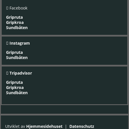

Facebook
Gripruta
Gripkroa
Sundbåten

Instagram
Gripruta
Sundbåten

Tripadvisor
Gripruta
Gripkroa
Sundbåten
Utviklet av
Hjemmesidehuset
|
Datenschutz