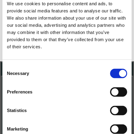
Das Boot steht Ihnen während Ihres gesamten Aufenthalts auf Grip zur
We use cookies to personalise content and ads, to
Verfügung, mit Heizung und Toiletten, falls das Wetter umschlagen
provide social media features and to analyse our traffic.
sollte.
We also share information about your use of our site with
our social media, advertising and analytics partners who
Verkauf von Kaffee, Snacks, Softdrinks, Bier, Wein und Prosecco an.
may combine it with other information that you’ve
provided to them or that they’ve collected from your use
0
of their services.
Consent
Necessary
Selection
Preferences
Statistics
Marketing