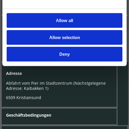
Gripruta - Kristiansund kommunale Sundbåtvesen KF
Allow all
Kontaktieren Sie uns
Allow selection
+47 928 51 744
Deny
post@gripruta.no
Adresse
Abfahrt vom Pier im Stadtzentrum (Nächstgelegene
Adresse: Kaibakken 1)
6509 Kristiansund
Geschäftsbedingungen